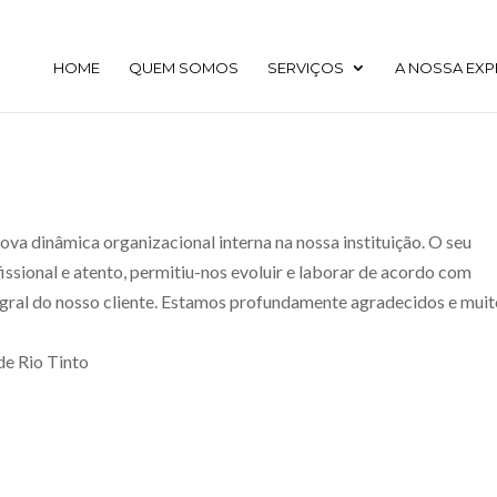
HOME
QUEM SOMOS
SERVIÇOS
A NOSSA EXP
ova dinâmica organizacional interna na nossa instituição. O seu
ssional e atento, permitiu-nos evoluir e laborar de acordo com
tegral do nosso cliente. Estamos profundamente agradecidos e mui
de Rio Tinto