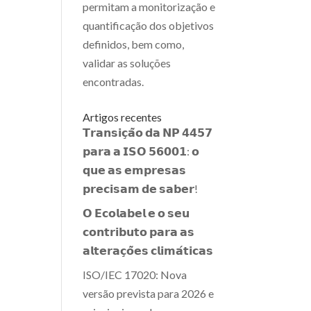
permitam a monitorização e
quantificação dos objetivos
definidos, bem como,
validar as soluções
encontradas.
Artigos recentes
𝗧𝗿𝗮𝗻𝘀𝗶𝗰̧𝗮̃𝗼 𝗱𝗮 𝗡𝗣 𝟰𝟰𝟱𝟳
𝗽𝗮𝗿𝗮 𝗮 𝗜𝗦𝗢 𝟱𝟲𝟬𝟬𝟭: 𝗼
𝗾𝘂𝗲 𝗮𝘀 𝗲𝗺𝗽𝗿𝗲𝘀𝗮𝘀
𝗽𝗿𝗲𝗰𝗶𝘀𝗮𝗺 𝗱𝗲 𝘀𝗮𝗯𝗲𝗿!
𝗢 𝗘𝗰𝗼𝗹𝗮𝗯𝗲𝗹 𝗲 𝗼 𝘀𝗲𝘂
𝗰𝗼𝗻𝘁𝗿𝗶𝗯𝘂𝘁𝗼 𝗽𝗮𝗿𝗮 𝗮𝘀
𝗮𝗹𝘁𝗲𝗿𝗮𝗰̧𝗼̃𝗲𝘀 𝗰𝗹𝗶𝗺𝗮́𝘁𝗶𝗰𝗮𝘀
ISO/IEC 17020: Nova
versão prevista para 2026 e