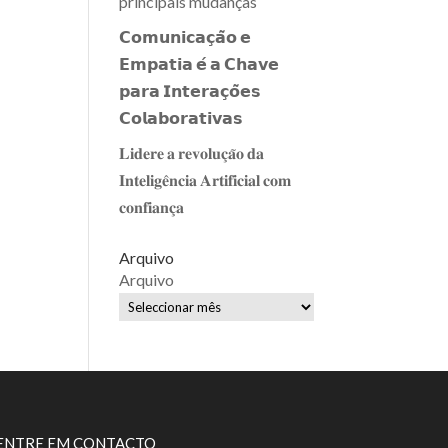
principais mudanças
𝗖𝗼𝗺𝘂𝗻𝗶𝗰𝗮𝗰̧𝗮̃𝗼 𝗲
𝗘𝗺𝗽𝗮𝘁𝗶𝗮 𝗲́ 𝗮 𝗖𝗵𝗮𝘃𝗲
𝗽𝗮𝗿𝗮 𝗜𝗻𝘁𝗲𝗿𝗮𝗰̧𝗼̃𝗲𝘀
𝗖𝗼𝗹𝗮𝗯𝗼𝗿𝗮𝘁𝗶𝘃𝗮𝘀
𝐋𝐢𝐝𝐞𝐫𝐞 𝐚 𝐫𝐞𝐯𝐨𝐥𝐮𝐜̧𝐚̃𝐨 𝐝𝐚
𝐈𝐧𝐭𝐞𝐥𝐢𝐠𝐞̂𝐧𝐜𝐢𝐚 𝐀𝐫𝐭𝐢𝐟𝐢𝐜𝐢𝐚𝐥 𝐜𝐨𝐦
𝐜𝐨𝐧𝐟𝐢𝐚𝐧𝐜̧𝐚
Arquivo
Arquivo
ENTRE EM CONTACTO