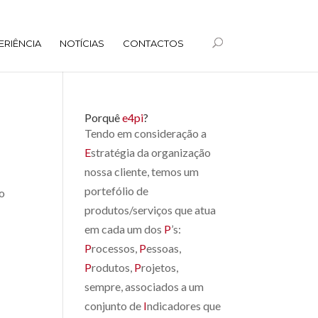
ERIÊNCIA
NOTÍCIAS
CONTACTOS
Porquê
e4pi
?
Tendo em consideração a
E
stratégia da organização
nossa cliente, temos um
portefólio de
to
produtos/serviços que atua
em cada um dos
P
’s:
P
rocessos,
P
essoas,
P
rodutos,
P
rojetos,
sempre, associados a um
conjunto de
I
ndicadores que